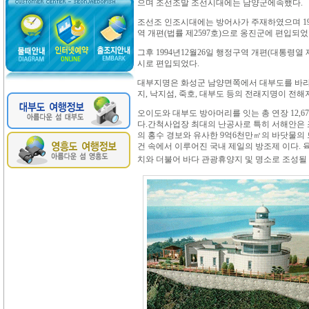
으며 조선조말 조선시대에는 남양군에속했다.
조선조 인조시대에는 방어사가 주재하였으며 19
역 개편(법률 제2597호)으로 옹진군에 편입되었
그후 1994년12월26일 행정구역 개편(대통령열 
시로 편입되었다.
대부지명은 화성군 남양면쪽에서 대부도를 바라
지, 낙지섬, 죽호, 대부도 등의 전래지명이 전해
오이도와 대부도 방아머리를 잇는 총 연장 12,
다.간척사업장 최대의 난공사로 특히 서해안은 조수
의 홍수 경보와 유사한 9억6천만㎡의 바닷물의
건 속에서 이루어진 국내 제일의 방조제 이다. 
치와 더불어 바다 관광휴양지 및 명소로 조성될