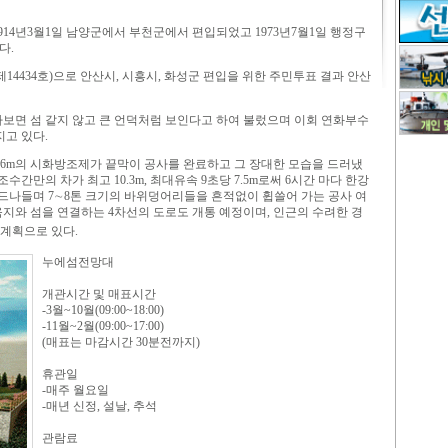
14년3월1일 남양군에서 부천군에서 편입되었고 1973년7월1일 행정구
다.
제14434호)으로 안산시, 시흥시, 화성군 편입을 위한 주민투표 결과 안산
보면 섬 같지 않고 큰 언덕처럼 보인다고 하여 불렀으며 이회 연화부수
지고 있다.
676m의 시화방조제가 끝막이 공사를 완료하고 그 장대한 모습을 드러냈
간만의 차가 최고 10.3m, 최대유속 9초당 7.5m로써 6시간 마다 한강
 드나들며 7∼8톤 크기의 바위덩어리들을 흔적없이 휩쓸어 가는 공사 여
육지와 섬을 연결하는 4차선의 도로도 개통 예정이며, 인근의 수려한 경
 계획으로 있다.
누에섬전망대
개관시간 및 매표시간
-3월~10월(09:00~18:00)
-11월~2월(09:00~17:00)
(매표는 마감시간 30분전까지)
휴관일
-매주 월요일
-매년 신정, 설날, 추석
관람료